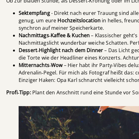
Ob zur blauen Stunde, als Dessert‑Krönung oder im Li
Sektempfang
- Direkt nach eurer Trauung sind al
genug, um eure
Hochzeitslocation
in helles, freun
synchron auf meiner Speicherkarte.
Nachmittags‑Kaffee & Kuchen
– Klassischer geht’s
Nachmittagslicht wunderbar weiche Schatten. Perf
Dessert‑Highlight nach dem Dinner
– Das Licht ge
die Torte wie der Headliner eines Konzerts. Achtu
Mitternachts‑Wow
– Hier habt ihr Party‑Vibes de
Adrenalin‑Pegel. Für mich als Fotograf heißt das: co
Einziger Haken: Opa Karl schnarcht vielleicht sch
Profi‑Tipp:
Plant den Anschnitt rund eine Stunde vor Son