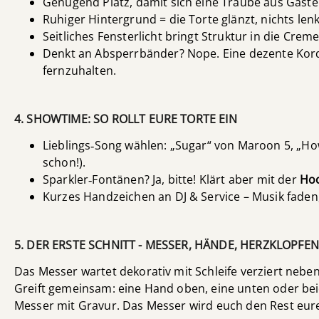
Genügend Platz, damit sich eine Traube aus Gäste
Ruhiger Hintergrund = die Torte glänzt, nichts len
Seitliches Fensterlicht bringt Struktur in die Crem
Denkt an Absperrbänder? Nope. Eine dezente Kord
fernzuhalten.
4. SHOWTIME: SO ROLLT EURE TORTE EIN
Lieblings‑Song wählen: „Sugar“ von Maroon 5, „Ho
schon!).
Sparkler‑Fontänen? Ja, bitte! Klärt aber mit der
Hoc
Kurzes Handzeichen an DJ & Service – Musik faden
5. DER ERSTE SCHNITT - MESSER, HÄNDE, HERZKLOPFEN
Das Messer wartet dekorativ mit Schleife verziert neben 
Greift gemeinsam: eine Hand oben, eine unten oder beide
Messer mit Gravur. Das Messer wird euch den Rest eur