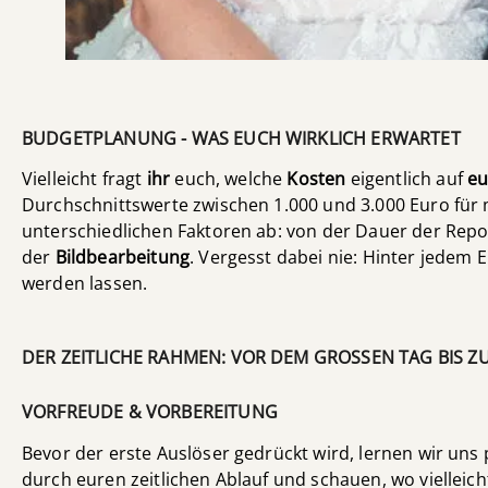
BUDGETPLANUNG - WAS EUCH WIRKLICH ERWARTET
Vielleicht fragt
ihr
euch, welche
Kosten
eigentlich auf
eu
Durchschnittswerte zwischen 1.000 und 3.000 Euro für
unterschiedlichen Faktoren ab: von der Dauer der Rep
der
Bildbearbeitung
. Vergesst dabei nie: Hinter jedem 
werden lassen.
DER ZEITLICHE RAHMEN: VOR DEM GROSSEN TAG BIS ZU
VORFREUDE & VORBEREITUNG
Bevor der erste Auslöser gedrückt wird, lernen wir u
durch euren zeitlichen Ablauf und schauen, wo vielleicht