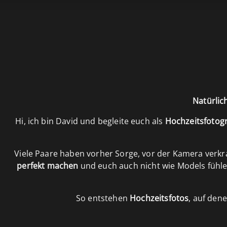
Google Bewertung
Trustlocal
sierend auf 100+ Bewertungen
Topdienstleister
Natürlic
Hi, ich bin David und begleite euch als
Hochzeitsfotogr
Viele Paare haben vorher Sorge, vor der Kamera verkr
perfekt machen
und euch auch nicht wie Models fühl
So entstehen
Hochzeitsfotos
, auf dene