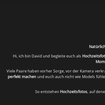
Google Bewertung
Trustlocal
sierend auf 100+ Bewertungen
Topdienstleister
Natürlic
Hi, ich bin David und begleite euch als
Hochzeitsfot
Mom
Viele Paare haben vorher Sorge, vor der Kamera verkr
perfekt machen
und euch auch nicht wie Models fühl
So entstehen
Hochzeitsfotos
, auf dene