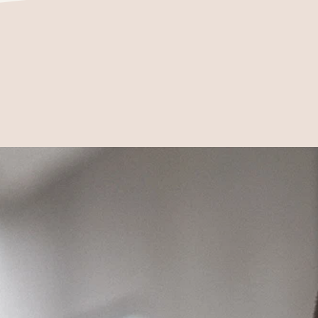
n Rodgau
und Umgebung. Ich
nd ohne euch das Gefühl zu
sicher fühlt. Deshalb leite ich