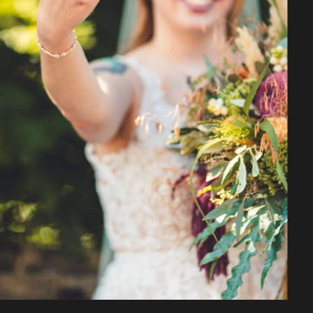
mpft zu wirken.
ts spielen, nichts
 Ich bin nah
 wenn der
rerkennt.