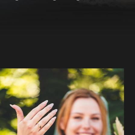
f in Rodgau
und
echten