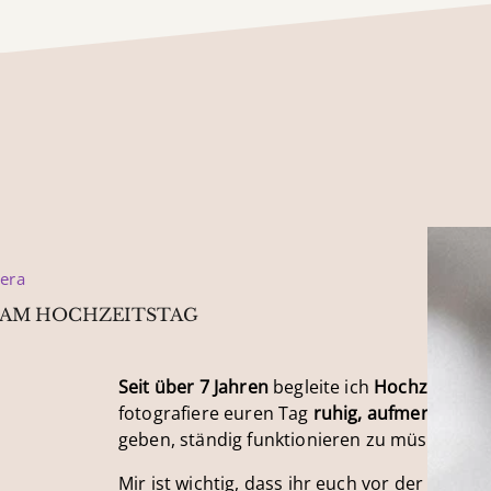
mera
 AM HOCHZEITSTAG
Seit über 7 Jahren
begleite ich
Hochzeiten i
fotografiere euren Tag
ruhig, aufmerksam
u
geben, ständig funktionieren zu müssen.
Mir ist wichtig, dass ihr euch vor der Kamera 