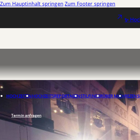
Zum Hauptinhalt springen
Zum Footer springen
✨ Hoch
HOCHZEITEN
HOCHZEITSREPORTAGEN
STILFINDER
ÜBER MICH
REZENS
Termin anfragen